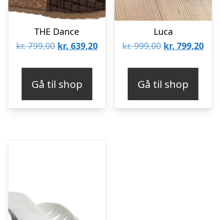
THE Dance
Luca
Den
Den
Den
De
kr.
799,00
kr.
639,20
kr.
999,00
kr.
799,20
oprindelige
aktuelle
oprindelige
aktu
pris
pris
pris
pris
Gå til shop
Gå til shop
var:
er:
var:
er:
kr. 799,00.
kr. 639,20.
kr. 999,00.
kr. 